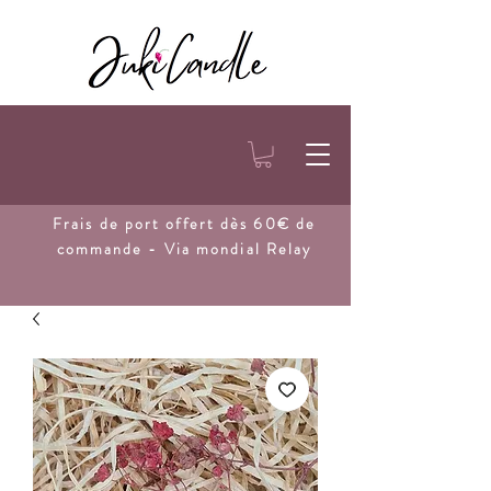
Frais de port
offert dès 60€ de
commande - Via mondial Relay