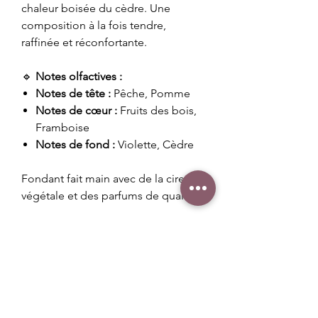
chaleur boisée du cèdre. Une
composition à la fois tendre,
raffinée et réconfortante.
🔹
Notes olfactives :
Notes de tête :
Pêche, Pomme
Notes de cœur :
Fruits des bois,
Framboise
Notes de fond :
Violette, Cèdre
Fondant fait main avec de la cire
végétale et des parfums de qualité.
Poids : ~ 20 g
Conseils d'utilisation
Placer votre fondant dans la coupelle
Durée de diffusion
de votre diffuseur et laisser le se