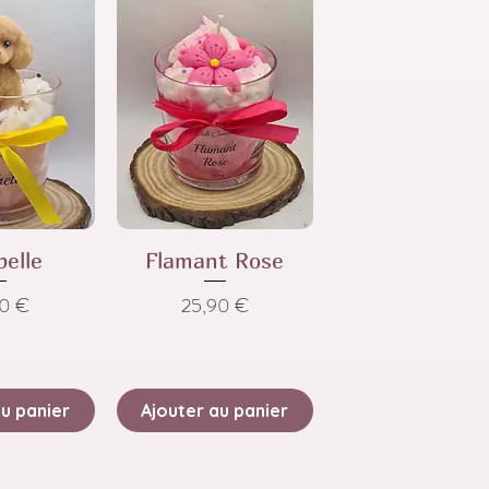
belle
Flamant Rose
Prix
90 €
25,90 €
au panier
Ajouter au panier