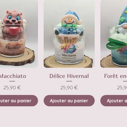
Macchiato
Délice Hivernal
Forêt e
Prix
Prix
Prix
25,90 €
25,90 €
25,
uter au panier
Ajouter au panier
Ajouter 