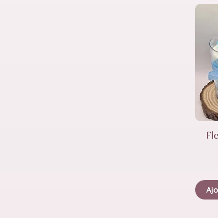
Fl
Ajo