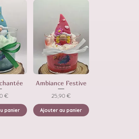
nchantée
Ambiance Festive
Prix
90 €
25,90 €
au panier
Ajouter au panier