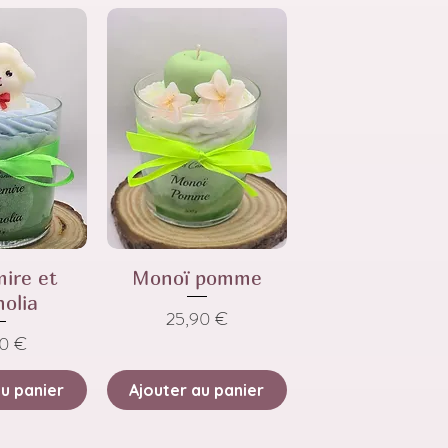
ire et
Monoï pomme
olia
Prix
25,90 €
90 €
au panier
Ajouter au panier