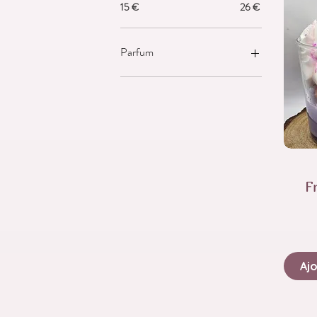
15 €
26 €
Parfum
Floral
Fruité
Épicé
Boisé
Frais
Gourmand
F
Ajo