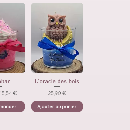
abar
L'oracle des bois
nal
Prix promotionnel
Prix
15,54 €
25,90 €
mander
Ajouter au panier