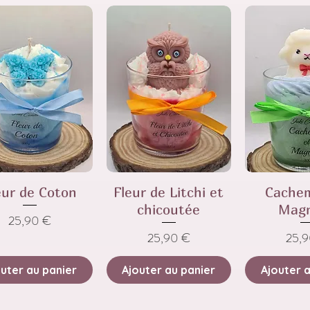
eur de Coton
Fleur de Litchi et
Cachem
chicoutée
Magn
Prix
25,90 €
Prix
Prix
25,90 €
25,
uter au panier
Ajouter au panier
Ajouter 