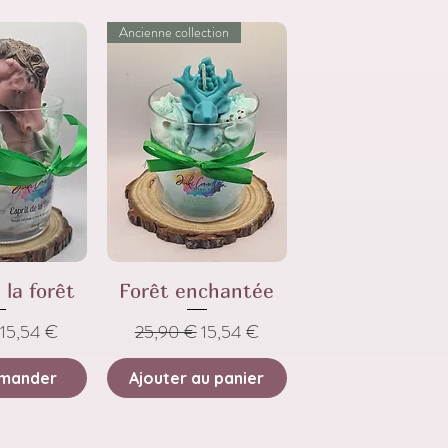
Ancienne collection
 la forêt
Forêt enchantée
nal
Prix promotionnel
Prix original
Prix promotionnel
15,54 €
25,90 €
15,54 €
mander
Ajouter au panier