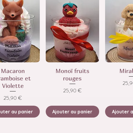
Macaron
Monoï fruits
Mira
ramboise et
rouges
Prix
25,
Violette
Prix
25,90 €
Prix
25,90 €
uter au panier
Ajouter au panier
Ajouter 