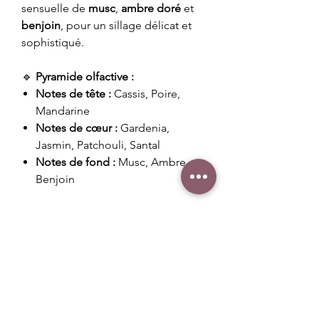
sensuelle de
musc
,
ambre doré
et
benjoin
, pour un sillage délicat et
sophistiqué.
🔹
Pyramide olfactive :
Notes de tête :
Cassis, Poire,
Mandarine
Notes de cœur :
Gardenia,
Jasmin, Patchouli, Santal
Notes de fond :
Musc, Ambre,
Benjoin
Poids : 20 g
Conseils d'utilisation
Placer votre fondant dans la coupelle
Durée de diffusion
de votre diffuseur et laisser le se
liquéfier grace à la chaleur douce de