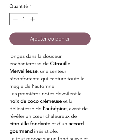
Quantité
*
Ajouter au panier
longez dans la douceur
enchanteresse de
Citrouille
Merveilleuse
, une senteur
réconfortante qui capture toute la
magie de l’automne.
Les premières notes dévoilent la
noix de coco crémeuse
et la
délicatesse de
l’aubépine
, avant de
révéler un cœur chaleureux de
citrouille fondante
et d’un
accord
gourmand
irrésistible.
Le tout repose sur un fond suave et