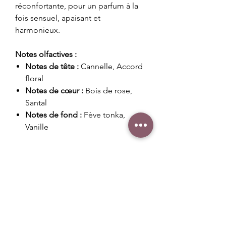
réconfortante, pour un parfum à la
fois sensuel, apaisant et
harmonieux.
Notes olfactives :
Notes de tête :
Cannelle, Accord
floral
Notes de cœur :
Bois de rose,
Santal
Notes de fond :
Fève tonka,
Vanille
Poids : 20 g
Conseils d'utilisation
Placer votre fondant dans la coupelle
Durée de diffusion
de votre diffuseur et laisser le se
liquéfier grace à la chaleur douce de