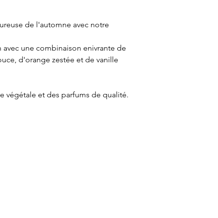
ureuse de l'automne avec notre
son avec une combinaison enivrante de
ce, d'orange zestée et de vanille
re végétale et des parfums de qualité.
Juki Candle
jukicandle@gmail.com
© 2025 par Juki Candle