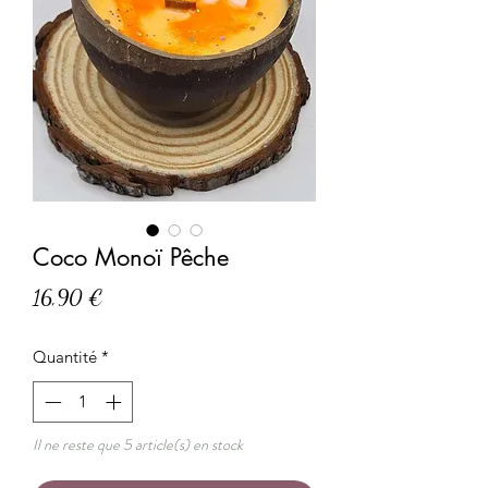
Coco Monoï Pêche
Prix
16,90 €
Quantité
*
Il ne reste que 5 article(s) en stock